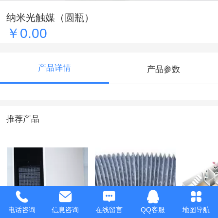
纳米光触媒（圆瓶）
￥0.00
产品详情
产品参数
推荐产品
电话咨询
信息咨询
在线留言
QQ客服
地图导航
雅能KJ-800LF落地
连接阻燃风管
新风方