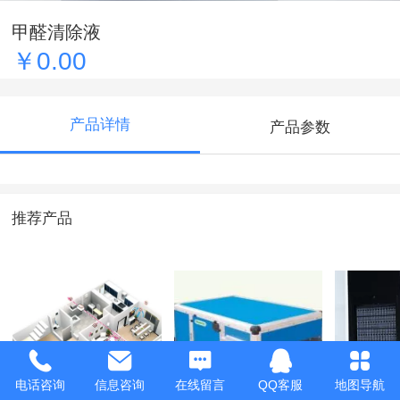
甲醛清除液
￥0.00
产品详情
产品参数
推荐产品
电话咨询
信息咨询
在线留言
QQ客服
地图导航
新风方案三
中型吊顶全热交换
雅能KJ-