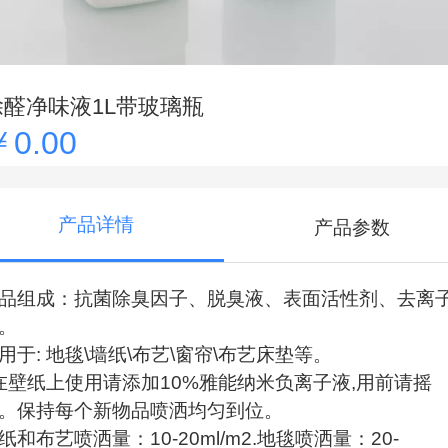
除醛净味液1L带玻璃瓶
￥0.00
产品详情
产品参数
品组成：抗菌除臭因子、脱臭液、表面活性剂、去离
。
用于: 地毯\墙纸\布艺\窗帘\布艺床垫等。
壁纸上使用请添加10%雅能纳米负离子液,用前请摇
。保持每个新物品喷洒均匀到位。
纸和布艺喷洒量：10-20ml/m2.地毯喷洒量：20-