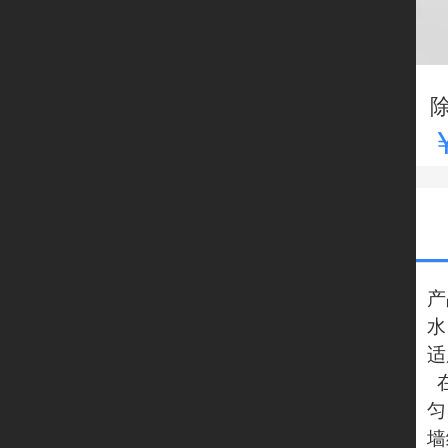
产
水
适
在
匀
墙